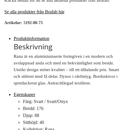
Klicka nedan för att se alla aktuella produkter från Brafab.
Se alla produkter från Brafab här
Artikelnr:
5192-80-73
Produktinformation
Beskrivning
Rana är en aluminiumserie formgiven i en modern och
avslappnad anda och med en bekvämlighet som består.
Utsökt design möter kvalitet – till ett tilltalande pris. Smart
och stilrent med få delar. Dynor i olefintyg. Bordsskivor i
sprutlackerat glas. Antracitfärgad textilene.
Egenskaper
Färg: Svart / Svart/Onyx
Bredd: 176
Djup: 88
Sitthöjd: 40
Kollektion: Rana