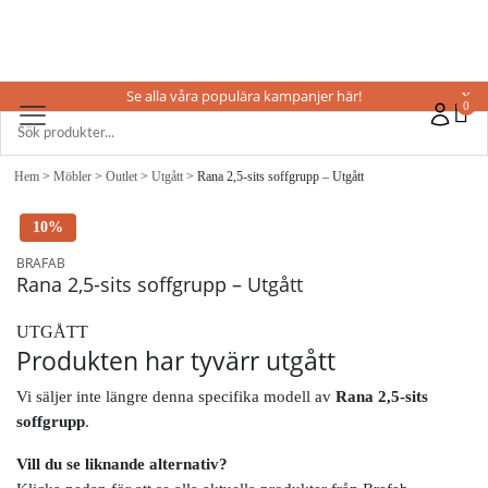
Se alla våra populära kampanjer här!
X
0
Hem
>
Möbler
>
Outlet
>
Utgått
> Rana 2,5-sits soffgrupp – Utgått
10%
BRAFAB
Rana 2,5-sits soffgrupp – Utgått
UTGÅTT
Produkten har tyvärr utgått
Vi säljer inte längre denna specifika modell av
Rana 2,5-sits
soffgrupp
.
Vill du se liknande alternativ?