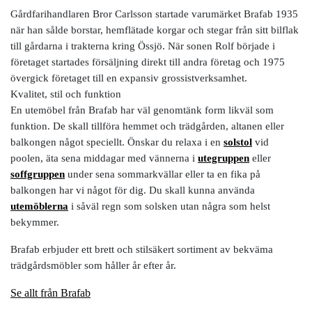
Gårdfarihandlaren Bror Carlsson startade varumärket Brafab 1935
när han sålde borstar, hemflätade korgar och stegar från sitt bilflak
till gårdarna i trakterna kring Össjö. När sonen Rolf började i
företaget startades försäljning direkt till andra företag och 1975
övergick företaget till en expansiv grossistverksamhet.
Kvalitet, stil och funktion
En utemöbel från Brafab har väl genomtänk form likväl som
funktion. De skall tillföra hemmet och trädgården, altanen eller
balkongen något speciellt. Önskar du relaxa i en
solstol
vid
poolen, äta sena middagar med vännerna i
utegruppen
eller
soffgruppen
under sena sommarkvällar eller ta en fika på
balkongen har vi något för dig. Du skall kunna använda
utemöblerna
i såväl regn som solsken utan några som helst
bekymmer.
Brafab erbjuder ett brett och stilsäkert sortiment av bekväma
trädgårdsmöbler som håller år efter år.
Se allt från Brafab