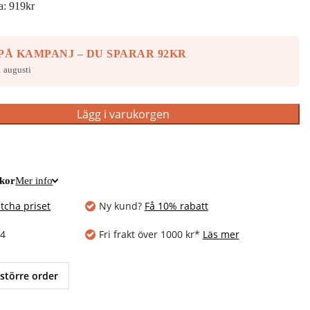
na:
919
kr
PÅ KAMPANJ – DU SPARAR 92KR
 augusti
Lägg i varukorgen
ckor
Mer info
tcha priset
Ny kund?
Få 10% rabatt
14
Fri frakt över 1000 kr*
Läs mer
 större order