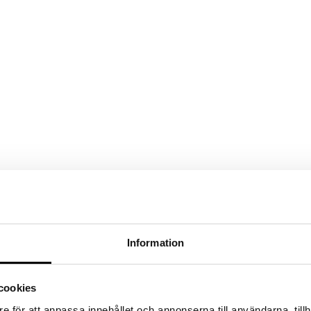
Information
cookies
e för att anpassa innehållet och annonserna till användarna, tillh