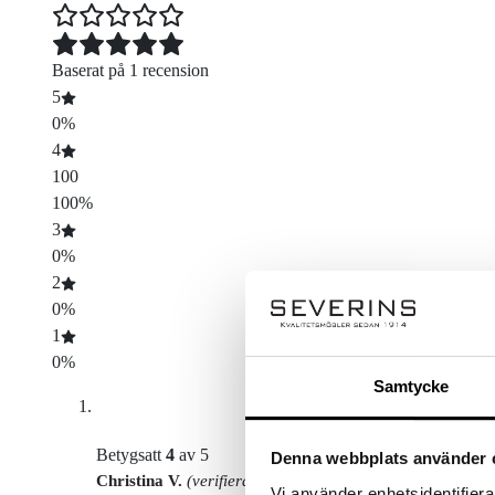
Baserat på 1 recension
5
0%
4
100
100%
3
0%
2
0%
1
0%
Samtycke
Betygsatt
4
av 5
Denna webbplats använder 
Christina V.
(verifierad ägare)
–
april 24, 2025
Vi använder enhetsidentifierar