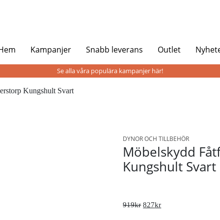
 Hem
Kampanjer
Snabb leverans
Outlet
Nyhet
Se alla våra populära kampanjer här!
erstorp Kungshult Svart
DYNOR OCH TILLBEHÖR
Möbelskydd Fåtfö
Kungshult Svart
919
kr
827
kr