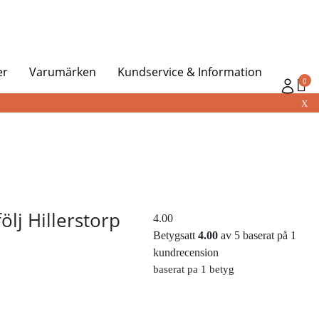
er
Varumärken
Kundservice & Information
0
X
lj Hillerstorp
4.00
Betygsatt
4.00
av 5 baserat på
1
kundrecension
baserat pa 1 betyg