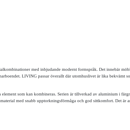
alkombinationer med inbjudande modernt formspråk. Det innebär möbler s
mmarboendet. LIVING passar överallt där utomhuslivet är lika bekvämt s
element som kan kombineras. Serien är tillverkad av aluminium i färgny
dsmaterial med snabb upptorkningsförmåga och god sittkomfort. Det är a