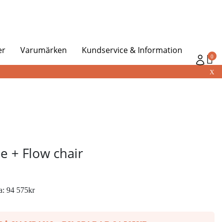
er
Varumärken
Kundservice & Information
0
X
le + Flow chair
na:
94 575
kr