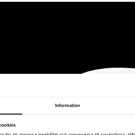
Information
cookies
e för att anpassa innehållet och annonserna till användarna, tillh