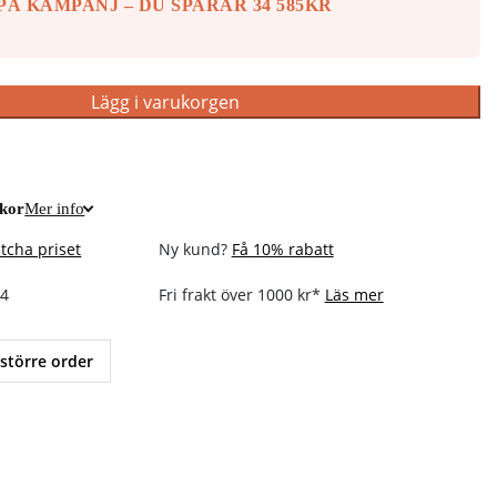
Å KAMPANJ – DU SPARAR 34 585KR
!
Lägg i varukorgen
ckor
Mer info
tcha priset
Ny kund?
Få 10% rabatt
14
Fri frakt över 1000 kr*
Läs mer
 större order