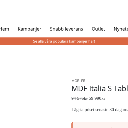
 Hem
Kampanjer
Snabb leverans
Outlet
Nyhet
Se alla våra populära kampanjer här!
MÖBLER
MDF Italia S Tab
94 575
kr
59 990
kr
Lägsta priset senaste 30 dagar