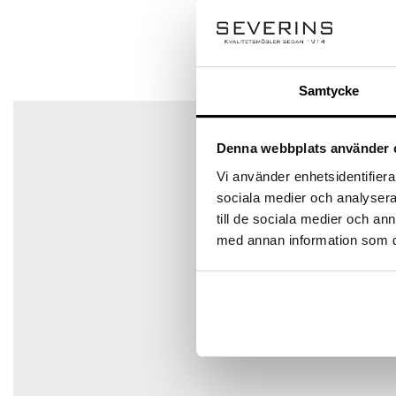
Ditt betyg
Din recension
*
Det finns inga frågor än
Samtycke
Denna webbplats använder 
Namn
*
Vi använder enhetsidentifierar
sociala medier och analysera 
till de sociala medier och a
med annan information som du 
E-post
*
Spara mitt namn, min e-postadress och webbplats i den