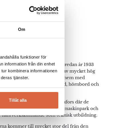
Om
rger
andahålla funktioner för
n information från din enhet
familjeföretag som grundades redan år 1933
 tur kombinera informationen
e med svensktillverkade bord av mycket hög
s design. Sedan start förser de hem med
deras tjänster.
som soffbord, ekbord, klaffbord, hörnbord och
alitet.
Tillåt alla
egen fabriksanläggning i Bodafors där de
ynnerligen tekniskt utvecklad maskinpark och
l hantverkskunnande som teknisk utbildning.
na kommer till mycket stor del från den