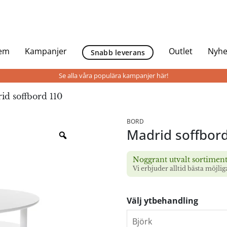
Hem
Kampanjer
Outlet
Nyhe
Snabb leverans
Se alla våra populära kampanjer här!
id soffbord 110
BORD
Madrid soffbor
Noggrant utvalt sortimen
Vi erbjuder alltid bästa möjlig
Välj ytbehandling