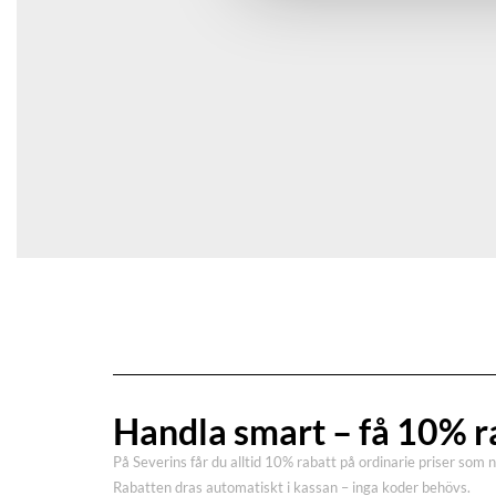
Handla smart – få 10% r
På Severins får du alltid 10% rabatt på ordinarie priser som 
Rabatten dras automatiskt i kassan – inga koder behövs.