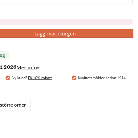
Lägg i varukorgen
ing
ti 2026
Mer info
Ny kund?
Få 10% rabatt
Kvalitetsmöbler sedan 1914
 större order