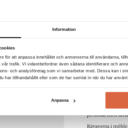
Information
BordBi
cookies
e för att anpassa innehållet och annonserna till användarna, tillh
vår trafik. Vi vidarebefordrar även sådana identifierare och anna
BordBirger är ett 
nnons- och analysföretag som vi samarbetar med. Dessa kan i sin
och är förknippad
kvalitet med tidlö
har tillhandahållit eller som de har samlat in när du har använt 
prisvärda bord så 
lampbord av god kv
Anpassa
BordBirger har en 
förfogar över en s
na webbläsare till nästa gång jag skriver en kommentar.
personal med såvä
Råvarorna i möbler