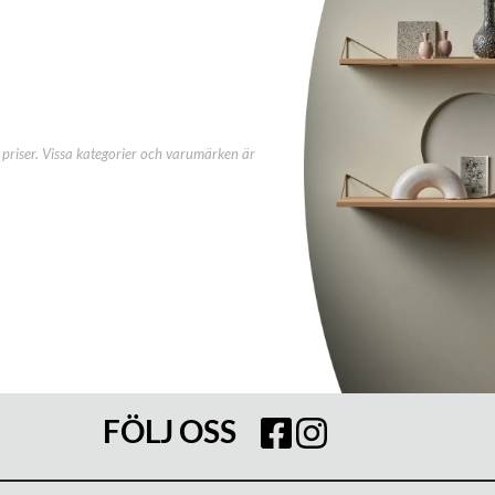
priser. Vissa kategorier och varumärken är
FÖLJ OSS