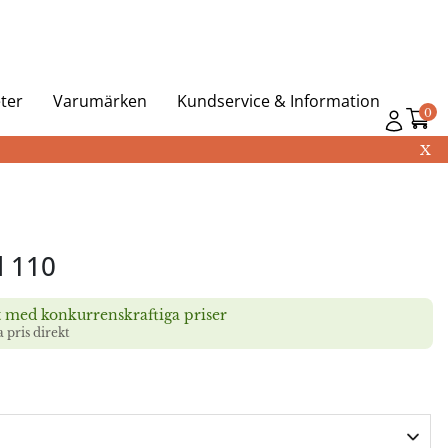
ter
Varumärken
Kundservice & Information
0
X
d 110
t med konkurrenskraftiga priser
a pris direkt