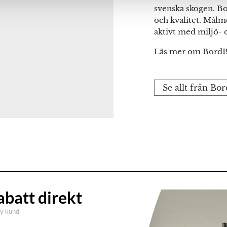
svenska skogen. Bo
och kvalitet. Målme
aktivt med miljö- o
Läs mer om BordB
Se allt från Bo
abatt direkt
ny kund.