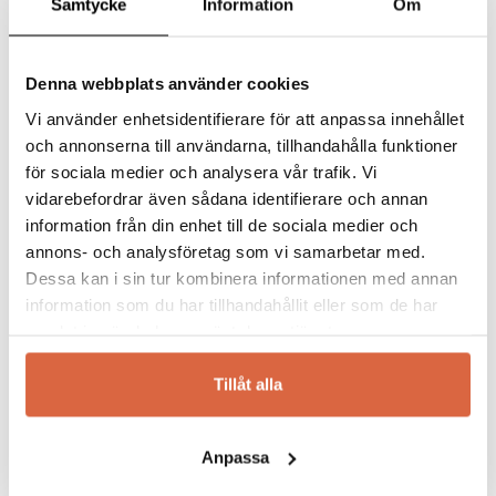
Samtycke
Information
Om
Namn
*
Denna webbplats använder cookies
Vi använder enhetsidentifierare för att anpassa innehållet
Torkelson
E-post
*
och annonserna till användarna, tillhandahålla funktioner
för sociala medier och analysera vår trafik. Vi
Torkelson i Skånes Fagerhult är ett av Sveriges
vidarebefordrar även sådana identifierare och annan
äldsta möbelföretag. Sedan starten på 50-talet
information från din enhet till de sociala medier och
har företaget via sina återförsäljare levererat
Spara mitt namn, min e-postadress och webbplats i
annons- och analysföretag som vi samarbetar med.
kvalitetsmöbler till skandinaviska hem.
denna webbläsare till nästa gång jag skriver en
Dessa kan i sin tur kombinera informationen med annan
Denna tradition är varumärkets stolthet och
kommentar.
information som du har tillhandahållit eller som de har
genom fortsatt arbete med att välja hållbara
samlat in när du har använt deras tjänster.
och slitstarka material samt ställa höga krav på
de möbler som tillverkas.
Torkelson erbjuder ett utbud av
Tillåt alla
heminredning till överkomliga priser,-
modernt, klassiskt och ungdomligt. Investera i
Anpassa
en möbel från Torkelson som håller över tid.