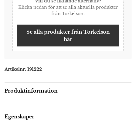
Vill du se liknande alternativ?
Klicka nedan för att se alla aktuella produkter
från Torkelson.
Se alla produkter från Torkelson
här
Artikelnr:
191222
Produktinformation
Beskrivning
Egenskaper
Frank stol i brun Vår fina Frank stol kommer i
Bredd: 45
utförandet brun PU och har ett underrede i svart