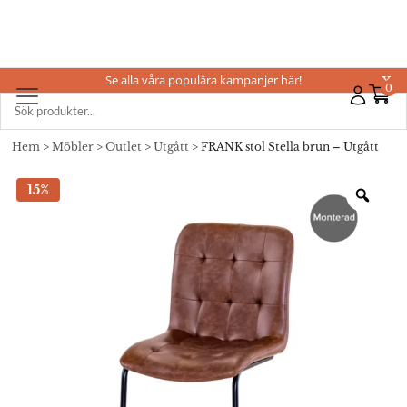
Se alla våra populära kampanjer här!
X
0
Hem
>
Möbler
>
Outlet
>
Utgått
> FRANK stol Stella brun – Utgått
15%