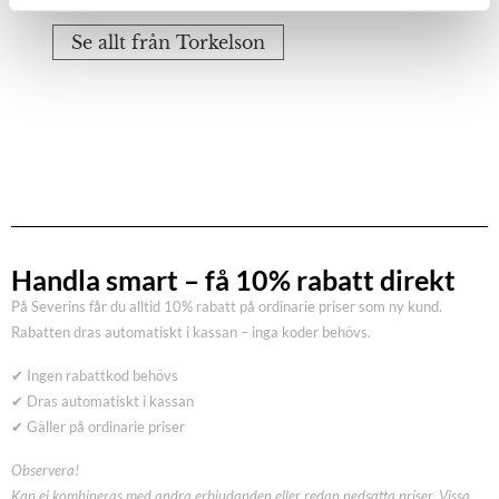
Se allt från Torkelson
Handla smart – få 10% rabatt direkt
På Severins får du alltid 10% rabatt på ordinarie priser som ny kund.
Rabatten dras automatiskt i kassan – inga koder behövs.
✔ Ingen rabattkod behövs
✔ Dras automatiskt i kassan
✔ Gäller på ordinarie priser
Observera!
Kan ej kombineras med andra erbjudanden eller redan nedsatta priser. Vissa