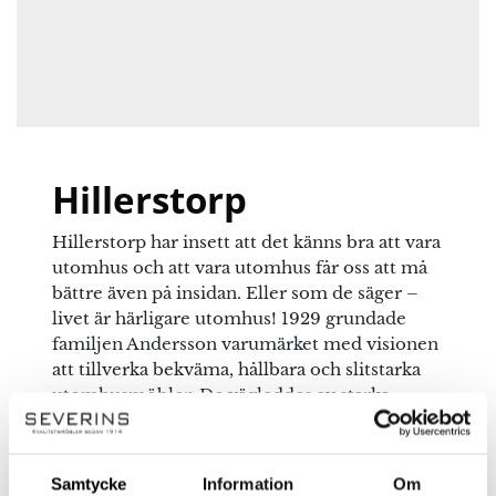
Varumärke: Hillerstorp
Registrerat firmanamn: Hillerstorps Trä
Aktiebolag
Namn
*
Postadress: 33573
Kontakt: info@hillerstorp.se
Hillerstorp
E-post
*
Hillerstorp har insett att det känns bra att vara
utomhus och att vara utomhus får oss att må
bättre även på insidan. Eller som de säger –
Spara mitt namn, min e-postadress och webbplats i
livet är härligare utomhus! 1929 grundade
denna webbläsare till nästa gång jag skriver en
familjen Andersson varumärket med visionen
kommentar.
att tillverka bekväma, hållbara och slitstarka
utomhusmöbler. De vägleddes av starka
värderingar och ett engagemang för att göra
en positiv inverkan i samhället. Idag, nästan
hundra år senare, är de kvar på samma plats
Samtycke
Information
Om