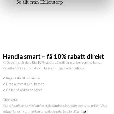
Se allt från Hillerstorp
Handla smart – få 10% rabatt direkt
På Severins får du alltid 10% rabatt på ordinarie priser som ny kund.
Rabatten dras automatiskt i kassan – inga koder behövs.
✔ Ingen rabattkod behövs
✔ Dras automatiskt i kassan
✔ Gäller på ordinarie priser
Observera!
Kan ej kombineras med andra erbjudanden eller redan nedsatta priser. Vissa
kategorier och varumärken är exkluderade. Se alla villkor
här!