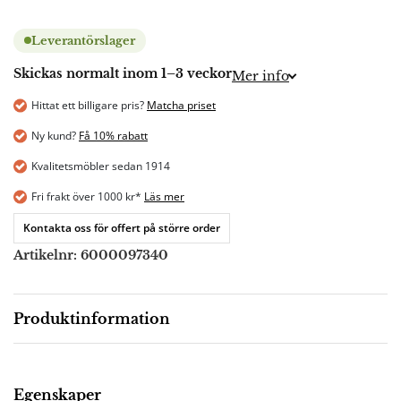
Leverantörslager
Skickas normalt inom 1–3 veckor
Mer info
Hittat ett billigare pris?
Matcha priset
Ny kund?
Få 10% rabatt
Kvalitetsmöbler sedan 1914
Fri frakt över 1000 kr*
Läs mer
Kontakta oss för offert på större order
Artikelnr:
6000097340
Produktinformation
Beskrivning
Egenskaper