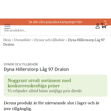
Se alla våra populära kampanjer här!
X
0
Hem
>
Utemöbler
>
Dynor och tillbehör
> Dyna Hillerstorp Låg 97
Dralon
DYNOR OCH TILLBEHÖR
Dyna Hillerstorp Låg 97 Dralon
Noggrant utvalt sortiment med
konkurrenskraftiga priser
Vi erbjuder alltid bästa möjliga pris direkt
Denna produkt är för närvarande slut i lager och är
inte tillgänglig.