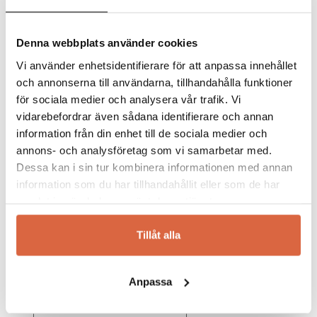
och arbetar fortfarande efter övertygelsen att
livet är härligare utomhus. Från den välkända
entreprenörsregionen Småland är Hillerstorp
Denna webbplats använder cookies
idag en av Skandinaviens största tillverkare av
trädgårdsmöbler. Med stolta traditioner
Vi använder enhetsidentifierare för att anpassa innehållet
fortsätter vi att möta de utmaningar som
och annonserna till användarna, tillhandahålla funktioner
utomhussäsongerna ställer på
utemöbler
, och
för sociala medier och analysera vår trafik. Vi
de arbetar ständigt med att förbättra funktion,
vidarebefordrar även sådana identifierare och annan
kvalitet och inte minst hållbarhet. Allt för att
information från din enhet till de sociala medier och
du ska kunna vara utomhus oftare och njuta av
annons- och analysföretag som vi samarbetar med.
livet i dina Hillerstorpsmöbler. Behöver du en
Dessa kan i sin tur kombinera informationen med annan
ny
utegrupp
, en
soffgrupp
eller nya
solstolar
information som du har tillhandahållit eller som de har
till altanen erbjuder vi många varianter från
samlat in när du har använt deras tjänster.
Hillerstorp.
Tillåt alla
Upptäck och köp utemöbler från Hillerstorp
online eller i våra
butiker i Jönköping och
Halmstad
.
Anpassa