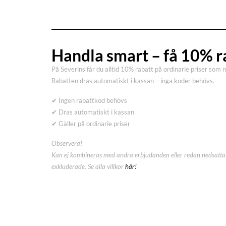
Handla smart – få 10% r
På Severins får du alltid 10% rabatt på ordinarie priser som 
Rabatten dras automatiskt i kassan – inga koder behövs.
✔ Ingen rabattkod behövs
✔ Dras automatiskt i kassan
✔ Gäller på ordinarie priser
Observera!
Kan ej kombineras med andra erbjudanden eller redan nedsatta 
exkluderade. Se alla villkor
här!