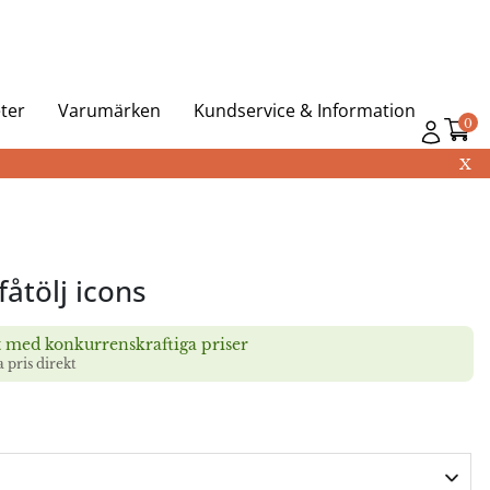
ter
Varumärken
Kundservice & Information
0
X
åtölj icons
t med konkurrenskraftiga priser
a pris direkt