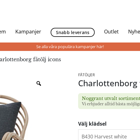
Hem
Kampanjer
Outlet
Nyhe
Snabb leverans
Se alla våra populära kampanjer här!
rlottenborg fåtölj icons
FÅTÖLJER
Charlottenborg f
Noggrant utvalt sortimen
Vi erbjuder alltid bästa möjlig
Välj klädsel