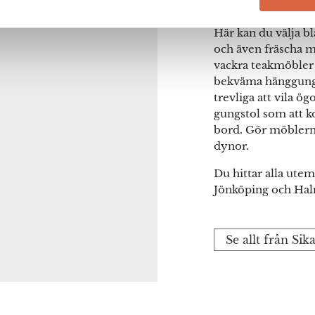
och elegant.
Här kan du välja b
och även fräscha mö
vackra teakmöbler 
bekväma hänggungo
trevliga att vila ö
gungstol som att 
bord. Gör möblerna
dynor.
Du hittar alla utemö
Jönköping och Hal
Se allt från Sik