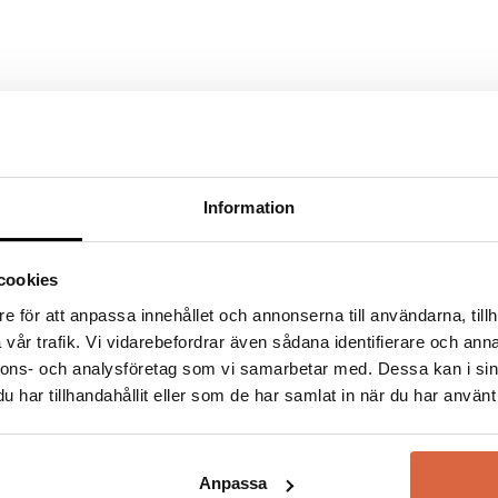
Sika D
Information
Redan år 1940 eta
Sika Design
med vi
cookies
kvalitet och desig
e för att anpassa innehållet och annonserna till användarna, tillh
samma namn, ett el
vår trafik. Vi vidarebefordrar även sådana identifierare och anna
öppnade sina porta
nnons- och analysföretag som vi samarbetar med. Dessa kan i sin
Idag är det den an
har tillhandahållit eller som de har samlat in när du har använt 
Design och möblern
na webbläsare till nästa gång jag skriver en kommentar.
tillverkar Sika-De
rottingmöbler och
som både känns mo
Anpassa