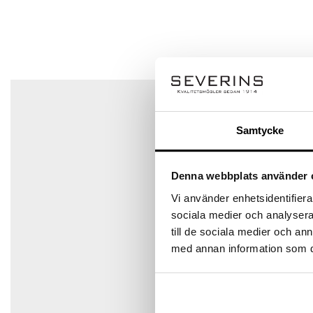
Ditt betyg
Din recension
*
Det finns inga frågor än
Samtycke
Namn
*
Denna webbplats använder 
Vi använder enhetsidentifierar
E-post
*
sociala medier och analysera 
till de sociala medier och a
med annan information som du 
Spara mitt namn, min e-postadress och webbplats i den