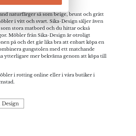
land naturfärger så som beige, brunt och grått
bler i vitt och svart. Sika-Design säljer även
som stora matbord och du hittar också
r. Möbler från Sika-Design är otroligt
gonen på och det går lika bra att enbart köpa en
kombinera gungstolen med ett matchande
 ytterligare mer bekväma genom att köpa till
bler i rotting online eller i våra butiker i
mstad.
a Design