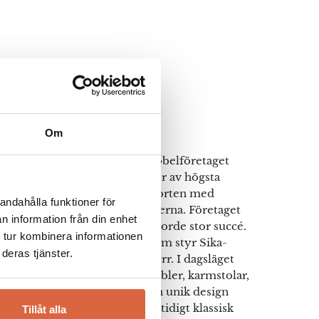
esign
Om
blerade Ankjaer Andreasen möbelföretaget
sionen att tillverka utemöbler av högsta
n. Namnet Sika är taget från hjorten med
andahålla funktioner för
egant djur som är lätt på fötterna. Företaget
n information från din enhet
r i Mossö, Danmark, där de gjorde stor succé.
 tur kombinera informationen
dra och tredje generationen som styr Sika-
deras tjänster.
a är snyggare än någonsin förr. I dagsläget
sign vackra och tidlösa korgmöbler, karmstolar,
 mycket mer. Möblerna har en unik design
dern och innovativ men samtidigt klassisk
Tillåt alla