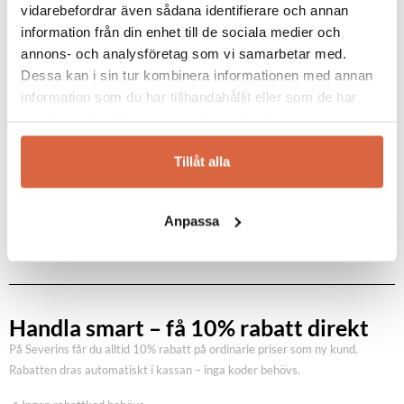
önskamål och framställs i särskilt utvalda
vidarebefordrar även sådana identifierare och annan
material från Indien. Till de mest populära
information från din enhet till de sociala medier och
kollektionerna hör Ronaldo och Flame.
annons- och analysföretag som vi samarbetar med.
Läs mer om Linie Design…
Dessa kan i sin tur kombinera informationen med annan
information som du har tillhandahållit eller som de har
samlat in när du har använt deras tjänster.
Se allt från Linie Design
Tillåt alla
Anpassa
Handla smart – få 10% rabatt direkt
På Severins får du alltid 10% rabatt på ordinarie priser som ny kund.
Rabatten dras automatiskt i kassan – inga koder behövs.