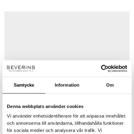
Obligatoriska fält är märkta
*
Ditt betyg
Det finns inga frågor än
Din recension
*
Namn
*
Samtycke
Information
Om
E-post
*
Linie Design
Denna webbplats använder cookies
Linie Designs mattor är utvecklade av ledande
Vi använder enhetsidentifierare för att anpassa innehållet
Spara mitt namn, min e-postadress och webbplats i
skandinaviska formgivare och
denna webbläsare till nästa gång jag skriver en
konsthantverkare. Mattorna kan utöver
och annonserna till användarna, tillhandahålla funktioner
kommentar.
standardmåtten specialbeställas efter
för sociala medier och analysera vår trafik. Vi