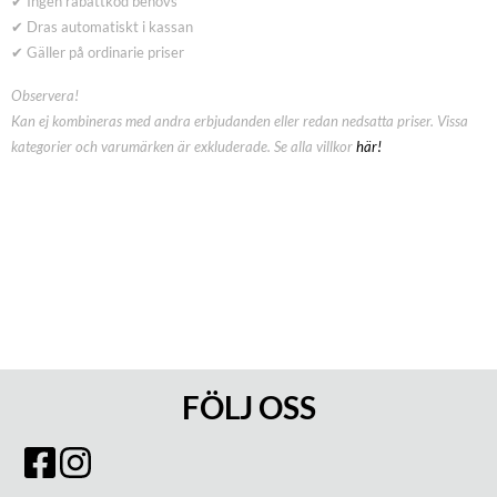
✔ Ingen rabattkod behövs
✔ Dras automatiskt i kassan
✔ Gäller på ordinarie priser
Observera!
Kan ej kombineras med andra erbjudanden eller redan nedsatta priser. Vissa
kategorier och varumärken är exkluderade. Se alla villkor
här!
FÖLJ OSS