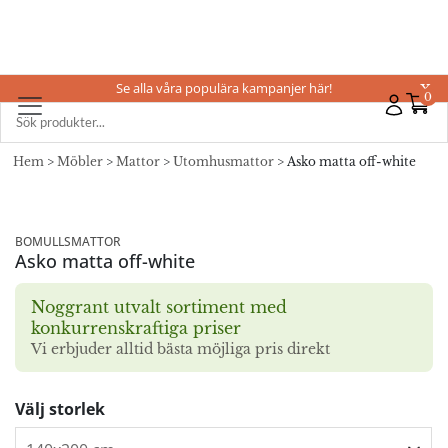
Se alla våra populära kampanjer här!
X
0
Hem
>
Möbler
>
Mattor
>
Utomhusmattor
> Asko matta off-white
BOMULLSMATTOR
Asko matta off-white
Noggrant utvalt sortiment med
konkurrenskraftiga priser
Vi erbjuder alltid bästa möjliga pris direkt
Välj storlek