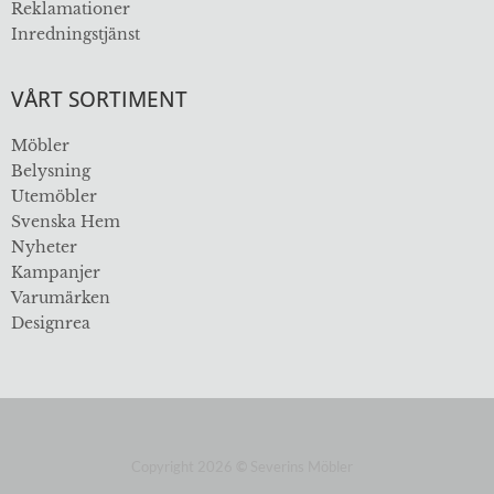
Reklamationer
Inredningstjänst
VÅRT SORTIMENT
Möbler
Belysning
Utemöbler
Svenska Hem
Nyheter
Kampanjer
Varumärken
Designrea
Copyright 2026
©
Severins Möbler
ÖVER 112 ÅR I BRANSCHEN