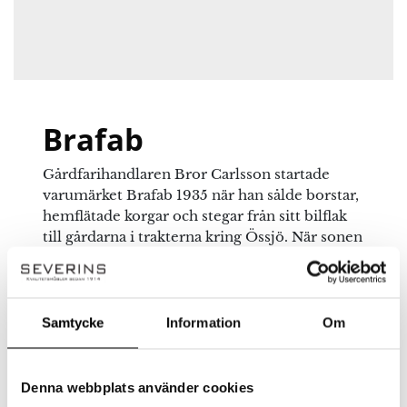
Namn
*
Brafab
E-post
*
Gårdfarihandlaren Bror Carlsson startade
varumärket Brafab 1935 när han sålde borstar,
hemflätade korgar och stegar från sitt bilflak
Spara mitt namn, min e-postadress och webbplats i
till gårdarna i trakterna kring Össjö. När sonen
denna webbläsare till nästa gång jag skriver en
Rolf började i företaget startades försäljning
kommentar.
direkt till andra företag och 1975 övergick
företaget till en expansiv grossistverksamhet.
Kvalitet, stil och funktion
Samtycke
Information
Om
En utemöbel från Brafab har väl genomtänk
form likväl som funktion. De skall tillföra
hemmet och trädgården, altanen eller
Denna webbplats använder cookies
balkongen något speciellt. Önskar du relaxa i