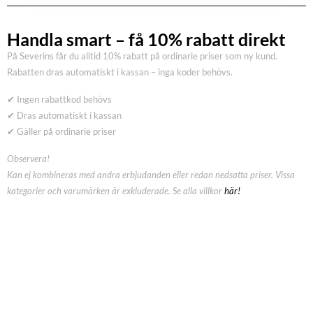
Handla smart – få 10% rabatt direkt
På Severins får du alltid 10% rabatt på ordinarie priser som ny kund.
Rabatten dras automatiskt i kassan – inga koder behövs.
✔ Ingen rabattkod behövs
✔ Dras automatiskt i kassan
✔ Gäller på ordinarie priser
Observera!
Kan ej kombineras med andra erbjudanden eller redan nedsatta priser. Vissa
kategorier och varumärken är exkluderade. Se alla villkor
här!