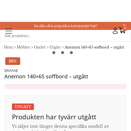
Se alla våra populära kampanjer här!
X
0
Hem
>
Möbler
>
Outlet
>
Utgått
> Anemon 140×65 soffbord – utgått
10%
BRAFAB
Anemon 140×65 soffbord – utgått
UTGÅTT
Produkten har tyvärr utgått
Vi säljer inte längre denna specifika modell av