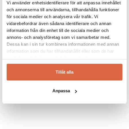
Vi använder enhetsidentifierare för att anpassa innehållet
en
solstol
vid poolen, äta sena middagar med
och annonserna till användarna, tillhandahålla funktioner
vännerna i
utegruppen
eller
soffgruppen
för sociala medier och analysera vår trafik. Vi
under sena sommarkvällar eller ta en fika på
vidarebefordrar även sådana identifierare och annan
balkongen har vi något för dig. Du skall kunna
information från din enhet till de sociala medier och
använda
utemöblerna
i såväl regn som
annons- och analysföretag som vi samarbetar med.
solsken utan några som helst bekymmer.
Dessa kan i sin tur kombinera informationen med annan
Brafab erbjuder ett brett och stilsäkert
information som du har tillhandahållit eller som de har
sortiment av bekväma trädgårdsmöbler som
samlat in när du har använt deras tjänster.
håller år efter år.
Tillåt alla
Se allt från Brafab
Anpassa