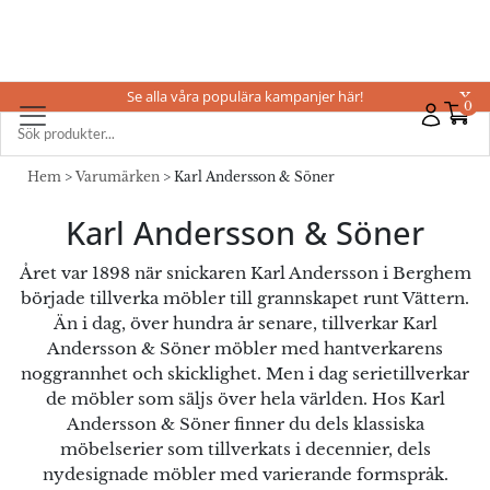
Se alla våra populära kampanjer här!
X
0
Hem
>
Varumärken
> Karl Andersson & Söner
Karl Andersson & Söner
Året var 1898 när snickaren Karl Andersson i Berghem
började tillverka möbler till grannskapet runt Vättern.
Än i dag, över hundra år senare, tillverkar Karl
Andersson & Söner möbler med hantverkarens
noggrannhet och skicklighet. Men i dag serietillverkar
de möbler som säljs över hela världen. Hos Karl
Andersson & Söner finner du dels klassiska
möbelserier som tillverkats i decennier, dels
nydesignade möbler med varierande formspråk.