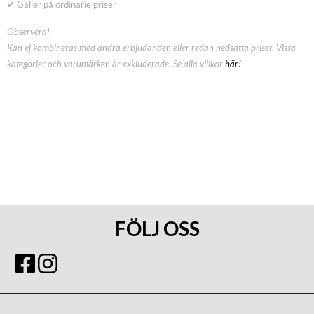
✔ Gäller på ordinarie priser
Observera!
Kan ej kombineras med andra erbjudanden eller redan nedsatta priser. Vissa
kategorier och varumärken är exkluderade. Se alla villkor
här!
FÖLJ OSS