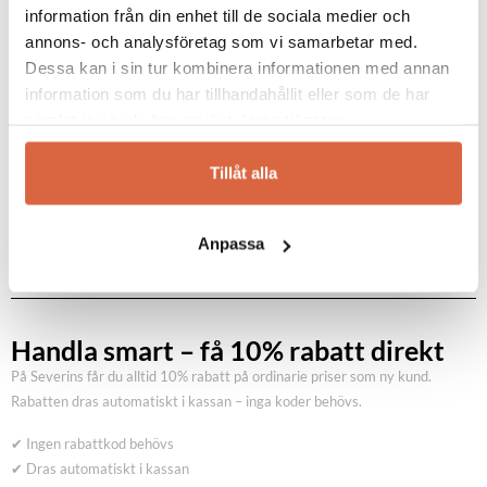
information från din enhet till de sociala medier och
KARL ANDERSSON & SÖNER
KARL ANDERSSON & SÖNER
annons- och analysföretag som vi samarbetar med.
KA72 skåp Nr. 739
Collar tidsskriftshylla
Dessa kan i sin tur kombinera informationen med annan
information som du har tillhandahållit eller som de har
KA72 skåp Nr. 739
Collar tidsskriftshylla
samlat in när du har använt deras tjänster.
52 220
kr
7 920
kr
Tillåt alla
Anpassa
Handla smart – få 10% rabatt direkt
På Severins får du alltid 10% rabatt på ordinarie priser som ny kund.
Rabatten dras automatiskt i kassan – inga koder behövs.
✔ Ingen rabattkod behövs
✔ Dras automatiskt i kassan