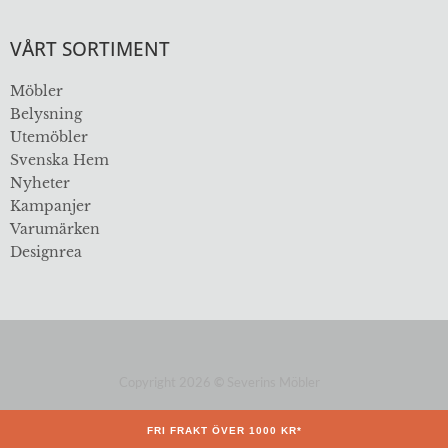
VÅRT SORTIMENT
Möbler
Belysning
Utemöbler
Svenska Hem
Nyheter
Kampanjer
Varumärken
Designrea
Copyright 2026
©
Severins Möbler
ÖVER 112 ÅR I BRANSCHEN
FRI FRAKT ÖVER 1000 KR*