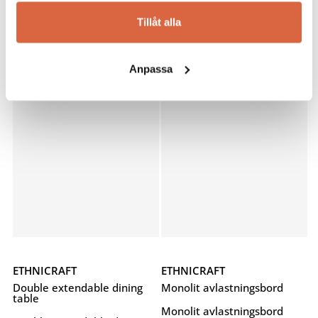
Teak Graphic sideboard
N701 soffa 1-sits
Tillåt alla
30 559
kr
13 879
kr
Anpassa
Betygsatt
5.00
av 5
ETHNICRAFT
ETHNICRAFT
Double extendable dining
Monolit avlastningsbord
table
Monolit avlastningsbord