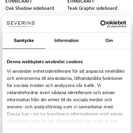
ETHNICRAFT
ETHNICRAFT
Oak Shadow sideboard
Teak Graphic sideboard
Oak Shadow sideboard
Teak Graphic sideboard
28 919
kr
37 179
kr
Samtycke
Information
Om
Denna webbplats använder cookies
Vi använder enhetsidentifierare för att anpassa innehållet
och annonserna till användarna, tillhandahålla funktioner
för sociala medier och analysera vår trafik. Vi
vidarebefordrar även sådana identifierare och annan
information från din enhet till de sociala medier och
annons- och analysföretag som vi samarbetar med.
Dessa kan i sin tur kombinera informationen med annan
ETHNICRAFT
ETHNICRAFT
information som du har tillhandahållit eller som de har
Teak Graphic sideboard
Snabb leverans
samlat in när du har använt deras tjänster.
N701 soffa 1-sits