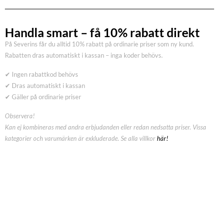
Handla smart – få 10% rabatt direkt
På Severins får du alltid 10% rabatt på ordinarie priser som ny kund.
Rabatten dras automatiskt i kassan – inga koder behövs.
✔ Ingen rabattkod behövs
✔ Dras automatiskt i kassan
✔ Gäller på ordinarie priser
Observera!
Kan ej kombineras med andra erbjudanden eller redan nedsatta priser. Vissa
kategorier och varumärken är exkluderade. Se alla villkor
här!