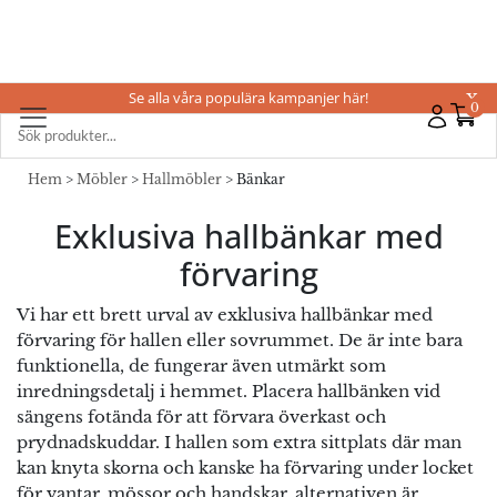
Se alla våra populära kampanjer här!
X
0
Hem
>
Möbler
>
Hallmöbler
> Bänkar
Exklusiva hallbänkar med
förvaring
Vi har ett brett urval av exklusiva hallbänkar med
förvaring för hallen eller sovrummet. De är inte bara
funktionella, de fungerar även utmärkt som
inredningsdetalj i hemmet. Placera hallbänken vid
sängens fotända för att förvara överkast och
prydnadskuddar. I hallen som extra sittplats där man
kan knyta skorna och kanske ha förvaring under locket
för vantar, mössor och handskar, alternativen är