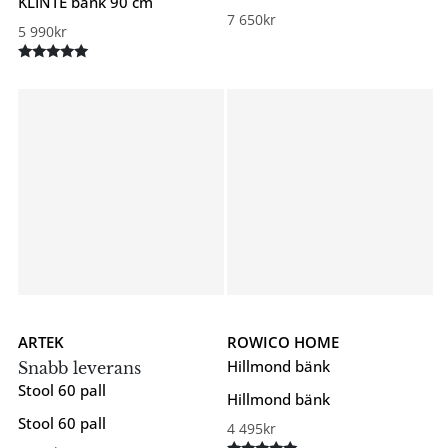
KLINTE bänk 90 cm
7 650
kr
5 990
kr
Betygsatt
5.00
av 5
ARTEK
ROWICO HOME
Hillmond bänk
Snabb leverans
Stool 60 pall
Hillmond bänk
Stool 60 pall
4 495
kr