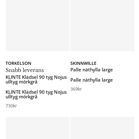
TORKELSON
SKINNWILLE
Palle näthylla large
Snabb leverans
KLINTE Klädsel 90 tyg Nojus
Palle näthylla large
ulltyg mörkgrå
369
kr
KLINTE Klädsel 90 tyg Nojus
ulltyg mörkgrå
730
kr