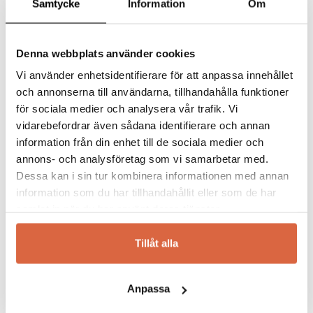
Samtycke
Information
Om
Denna webbplats använder cookies
Vi använder enhetsidentifierare för att anpassa innehållet
SKINNWILLE
GIVARPS
och annonserna till användarna, tillhandahålla funktioner
Palle fårskinnspall large
Enok dubbel bänk 90
för sociala medier och analysera vår trafik. Vi
Palle fårskinnspall large
Enok dubbel bänk 90
vidarebefordrar även sådana identifierare och annan
information från din enhet till de sociala medier och
2 925
kr
17 670
kr
annons- och analysföretag som vi samarbetar med.
Dessa kan i sin tur kombinera informationen med annan
information som du har tillhandahållit eller som de har
samlat in när du har använt deras tjänster.
Tillåt alla
Anpassa