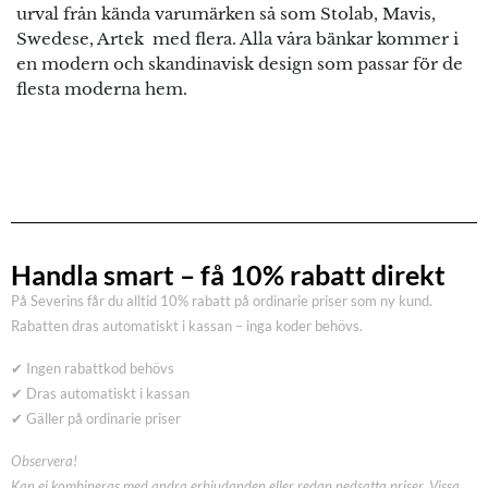
urval från kända varumärken så som Stolab, Mavis,
Swedese, Artek med flera. Alla våra bänkar kommer i
en modern och skandinavisk design som passar för de
flesta moderna hem.
Handla smart – få 10% rabatt direkt
På Severins får du alltid 10% rabatt på ordinarie priser som ny kund.
Rabatten dras automatiskt i kassan – inga koder behövs.
✔ Ingen rabattkod behövs
✔ Dras automatiskt i kassan
✔ Gäller på ordinarie priser
Observera!
Kan ej kombineras med andra erbjudanden eller redan nedsatta priser. Vissa