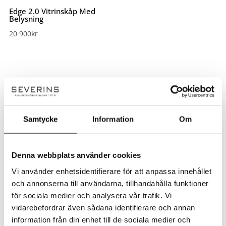
Edge 2.0 Vitrinskåp Med
Belysning
20 900
kr
Samtycke
Information
Om
Handla smart – få 10% rabatt direkt
På Severins får du alltid 10% rabatt på ordinarie priser som ny kund.
Denna webbplats använder cookies
Rabatten dras automatiskt i kassan – inga koder behövs.
Vi använder enhetsidentifierare för att anpassa innehållet
✔ Ingen rabattkod behövs
och annonserna till användarna, tillhandahålla funktioner
✔ Dras automatiskt i kassan
för sociala medier och analysera vår trafik. Vi
✔ Gäller på ordinarie priser
vidarebefordrar även sådana identifierare och annan
information från din enhet till de sociala medier och
Observera!