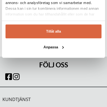
annons- och analysföretag som vi samarbetar med.
Kan ej kombineras med andra erbjudanden eller redan nedsatta priser. Vissa
Dessa kan i sin tur kombinera informationen med annan
kategorier och varumärken är exkluderade. Se alla villkor
här!
information som du har tillhandahållit eller som de har
samlat in när du har använt deras tjänster.
Tillåt alla
Anpassa
FÖLJ OSS
KUNDTJÄNST