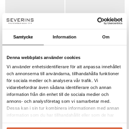
Samtycke
Information
Om
Denna webbplats använder cookies
FERM LIVING
FERM LIVING
Dase Ottoman Nordic
Dase Ottoman Cotton L –
Vi använder enhetsidentifierare för att anpassa innehållet
Bouclé – Off-White Fotpall
Natural Fotpall
och annonserna till användarna, tillhandahålla funktioner
Dase Ottoman Nordic
Dase Ottoman Cotton L –
för sociala medier och analysera vår trafik. Vi
Bouclé – Off-White Fotpall
Natural Fotpall
vidarebefordrar även sådana identifierare och annan
12 499
kr
7 809
kr
information från din enhet till de sociala medier och
annons- och analysföretag som vi samarbetar med.
Dessa kan i sin tur kombinera informationen med annan
information som du har tillhandahållit eller som de har
samlat in när du har använt deras tjänster.