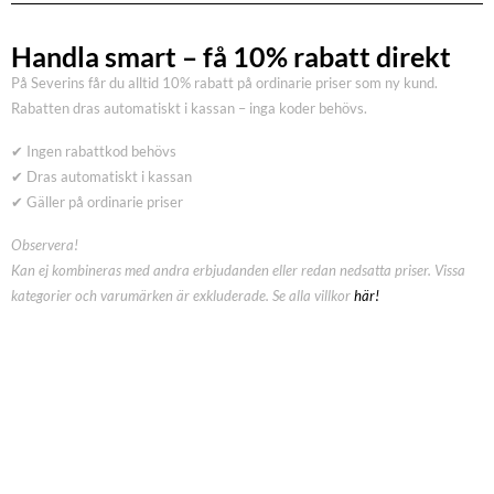
Handla smart – få 10% rabatt direkt
På Severins får du alltid 10% rabatt på ordinarie priser som ny kund.
Rabatten dras automatiskt i kassan – inga koder behövs.
✔ Ingen rabattkod behövs
✔ Dras automatiskt i kassan
✔ Gäller på ordinarie priser
Observera!
Kan ej kombineras med andra erbjudanden eller redan nedsatta priser. Vissa
kategorier och varumärken är exkluderade. Se alla villkor
här!