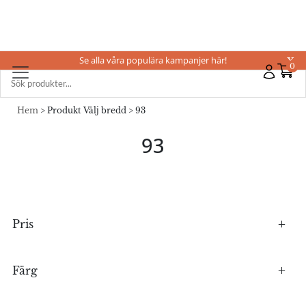
Se alla våra populära kampanjer här!
X
0
Hem
> Produkt Välj bredd > 93
93
Pris
Färg